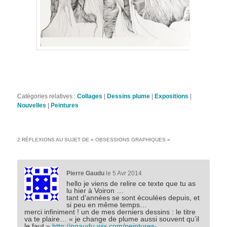
Catégories relatives :
Collages
|
Dessins plume
|
Expositions
|
Nouvelles
|
Peintures
2 RÉFLEXIONS AU SUJET DE «
OBSESSIONS GRAPHIQUES
»
Pierre Gaudu
le 5 Avr 2014
hello je viens de relire ce texte que tu as
lu hier à Voiron …
tant d’années se sont écoulées depuis, et
si peu en même temps…
merci infiniment ! un de mes derniers dessins : le titre
va te plaire… « je change de plume aussi souvent qu’il
le faut »
http://pgaudu.wix.com/peintures-