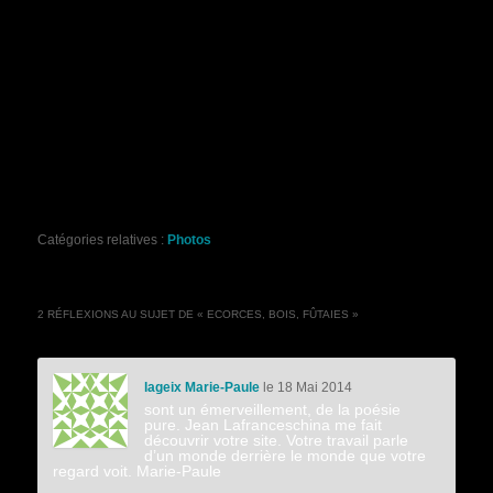
Catégories relatives :
Photos
2 RÉFLEXIONS AU SUJET DE «
ECORCES, BOIS, FÛTAIES
»
lageix Marie-Paule
le 18 Mai 2014
sont un émerveillement, de la poésie
pure. Jean Lafranceschina me fait
découvrir votre site. Votre travail parle
d’un monde derrière le monde que votre
regard voit. Marie-Paule