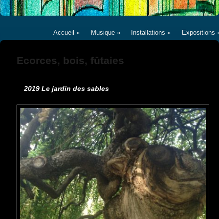
Menu
Aller
Aller
Accueil
»
Musique
»
Installations
»
Expositions
principal
au
au
Ecorces, bois, fûtaies
contenu
contenu
principal
secondaire
2019 Le jardin des sables