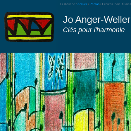
Fil d'Ariane :
Accueil
›
Photos
›
Ecorces, bois, fûtaies
Jo Anger-Weller
Clés pour l'harmonie