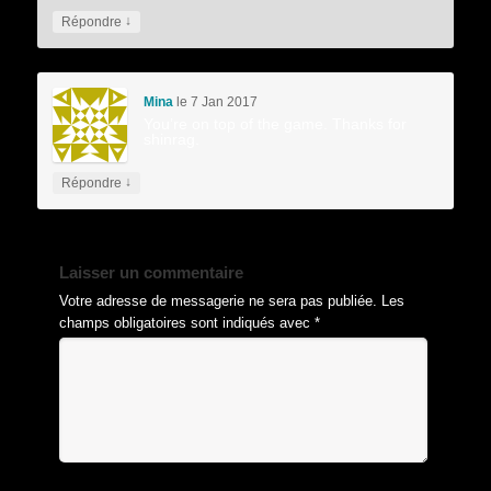
↓
Répondre
Mina
le 7 Jan 2017
You’re on top of the game. Thanks for
shinrag.
↓
Répondre
Laisser un commentaire
Votre adresse de messagerie ne sera pas publiée.
Les
champs obligatoires sont indiqués avec
*